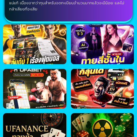
แน่แท้ เนื่องจากว่าทุนสำหรับจดทะเบียนจำนวนมากแล้วจะมีน้อย และไม่
กล้าเสี่ยงที่จะเสีย