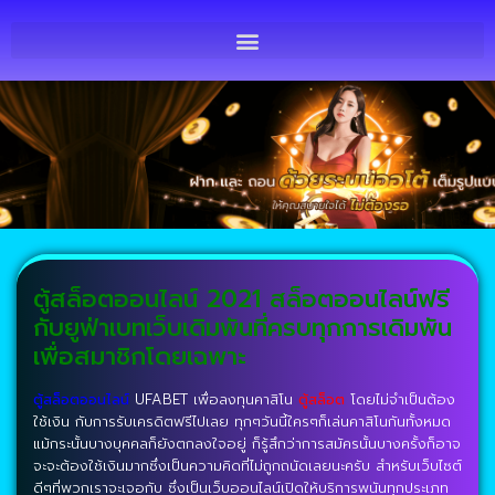
ตู้สล็อตออนไลน์ 2021 สล็อตออนไลน์ฟรี
กับยูฟ่าเบทเว็บเดิมพันที่ครบทุกการเดิมพัน
เพื่อสมาชิกโดยเฉพาะ
ตู้สล็อตออนไลน์
UFABET เพื่อลงทุนคาสิโน
ตู้สล็อต
โดยไม่จำเป็นต้อง
ใช้เงิน กับการรับเครดิตฟรีไปเลย ทุกๆวันนี้ใครๆก็เล่นคาสิโนกันทั้งหมด
แม้กระนั้นบางบุคคลก็ยังตกลงใจอยู่ ก็รู้สึกว่าการสมัครนั้นบางครั้งก็อาจ
จะจะต้องใช้เงินมากซึ่งเป็นความคิดที่ไม่ถูกถนัดเลยนะครับ สำหรับเว็บไซต์
ดีๆที่พวกเราจะเจอกับ ซึ่งเป็นเว็บออนไลน์เปิดให้บริการพนันทุกประเภท