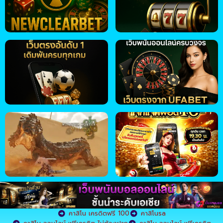
คาสิโน เครดิตฟรี 100
คาสิโนsa