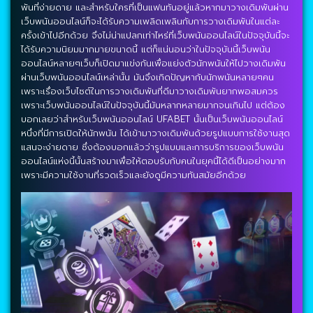
พันที่ง่ายดาย และสำหรับใครที่เป็นแฟนทันอยู่แล้วหากมาวางเดิมพันผ่าน
เว็บพนันออนไลน์ก็จะได้รับความเพลิดเพลินกับการวางเดิมพันในแต่ละ
ครั้งเข้าไปอีกด้วย จึงไม่น่าแปลกเท่าไหร่ที่เว็บพนันออนไลน์ในปัจจุบันนี้จะ
ได้รับความนิยมมากมายขนาดนี้ แต่ก็แน่นอนว่าในปัจจุบันนี้เว็บพนัน
ออนไลน์หลายๆเว็บก็เปิดมาแข่งกันเพื่อแย่งตัวนักพนันให้ไปวางเดิมพัน
ผ่านเว็บพนันออนไลน์เหล่านั้น มันจึงเกิดปัญหากับนักพนันหลายๆคน
เพราะเรื่องเว็บไซต์ในการวางเดิมพันที่ดีมาวางเดิมพันยากพอสมควร
เพราะเว็บพนันออนไลน์ในปัจจุบันนี้มันหลากหลายมากจนเกินไป แต่ต้อง
บอกเลยว่าสำหรับเว็บพนันออนไลน์ UFABET นั้นเป็นเว็บพนันออนไลน์
หนึ่งที่มีการเปิดให้นักพนัน ได้เข้ามาวางเดิมพันด้วยรูปแบบการใช้งานสุด
แสนจะง่ายดาย ซึ่งต้องบอกแล้วว่ารูปแบบและการบริการของเว็บพนัน
ออนไลน์แห่งนี้นั้นสร้างมาเพื่อให้ตอบรับกับคนในยุคนี้ได้ดีเป็นอย่างมาก
เพราะมีความใช้งานที่รวดเร็วและยังดูมีความทันสมัยอีกด้วย