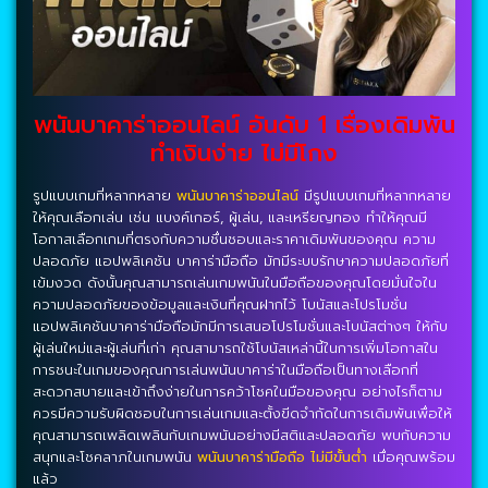
พนันบาคาร่าออนไลน์ อันดับ 1 เรื่องเดิมพัน
ทำเงินง่าย ไม่มีโกง
รูปแบบเกมที่หลากหลาย
พนันบาคาร่าออนไลน์
มีรูปแบบเกมที่หลากหลาย
ให้คุณเลือกเล่น เช่น แบงค์เกอร์, ผู้เล่น, และเหรียญทอง ทำให้คุณมี
โอกาสเลือกเกมที่ตรงกับความชื่นชอบและราคาเดิมพันของคุณ ความ
ปลอดภัย แอปพลิเคชัน บาคาร่ามือถือ มักมีระบบรักษาความปลอดภัยที่
เข้มงวด ดังนั้นคุณสามารถเล่นเกมพนันในมือถือของคุณโดยมั่นใจใน
ความปลอดภัยของข้อมูลและเงินที่คุณฝากไว้ โบนัสและโปรโมชั่น
แอปพลิเคชันบาคาร่ามือถือมักมีการเสนอโปรโมชั่นและโบนัสต่างๆ ให้กับ
ผู้เล่นใหม่และผู้เล่นที่เก่า คุณสามารถใช้โบนัสเหล่านี้ในการเพิ่มโอกาสใน
การชนะในเกมของคุณการเล่นพนันบาคาร่าในมือถือเป็นทางเลือกที่
สะดวกสบายและเข้าถึงง่ายในการคว้าโชคในมือของคุณ อย่างไรก็ตาม
ควรมีความรับผิดชอบในการเล่นเกมและตั้งขีดจำกัดในการเดิมพันเพื่อให้
คุณสามารถเพลิดเพลินกับเกมพนันอย่างมีสติและปลอดภัย พบกับความ
สนุกและโชคลาภในเกมพนัน
พนันบาคาร่ามือถือ ไม่มีขั้นต่ำ
เมื่อคุณพร้อม
แล้ว