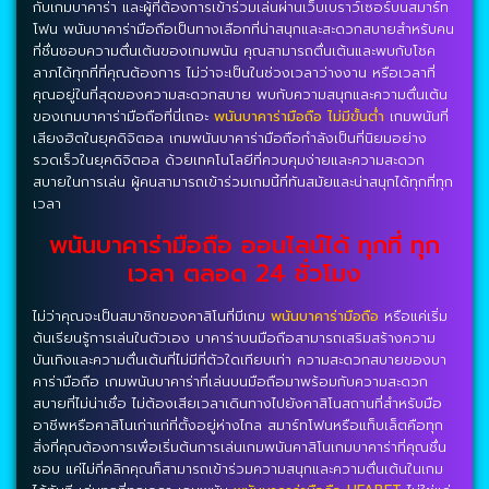
กับเกมบาคาร่า และผู้ที่ต้องการเข้าร่วมเล่นผ่านเว็บเบราว์เซอร์บนสมาร์ท
โฟน พนันบาคาร่ามือถือเป็นทางเลือกที่น่าสนุกและสะดวกสบายสำหรับคน
ที่ชื่นชอบความตื่นเต้นของเกมพนัน คุณสามารถตื่นเต้นและพบกับโชค
ลาภได้ทุกที่ที่คุณต้องการ ไม่ว่าจะเป็นในช่วงเวลาว่างงาน หรือเวลาที่
คุณอยู่ในที่สุดของความสะดวกสบาย พบกับความสนุกและความตื่นเต้น
ของเกมบาคาร่ามือถือที่นี่เถอะ
พนันบาคาร่ามือถือ ไม่มีขั้นต่ำ
เกมพนันที่
เสียงฮิตในยุคดิจิตอล เกมพนันบาคาร่ามือถือกำลังเป็นที่นิยมอย่าง
รวดเร็วในยุคดิจิตอล ด้วยเทคโนโลยีที่ควบคุมง่ายและความสะดวก
สบายในการเล่น ผู้คนสามารถเข้าร่วมเกมนี้ที่ทันสมัยและน่าสนุกได้ทุกที่ทุก
เวลา
พนันบาคาร่ามือถือ ออนไลน์ได้ ทุกที่ ทุก
เวลา ตลอด 24 ชั่วโมง
ไม่ว่าคุณจะเป็นสมาชิกของคาสิโนที่มีเกม
พนันบาคาร่ามือถือ
หรือแค่เริ่ม
ต้นเรียนรู้การเล่นในตัวเอง บาคาร่าบนมือถือสามารถเสริมสร้างความ
บันเทิงและความตื่นเต้นที่ไม่มีที่ตัวใดเทียบเท่า ความสะดวกสบายของบา
คาร่ามือถือ เกมพนันบาคาร่าที่เล่นบนมือถือมาพร้อมกับความสะดวก
สบายที่ไม่น่าเชื่อ ไม่ต้องเสียเวลาเดินทางไปยังคาสิโนสถานที่สำหรับมือ
อาชีพหรือคาสิโนเก่าแก่ที่ตั้งอยู่ห่างไกล สมาร์ทโฟนหรือแท็บเล็ตคือทุก
สิ่งที่คุณต้องการเพื่อเริ่มต้นการเล่นเกมพนันคาสิโนเกมบาคาร่าที่คุณชื่น
ชอบ แค่ไม่กี่คลิกคุณก็สามารถเข้าร่วมความสนุกและความตื่นเต้นในเกม