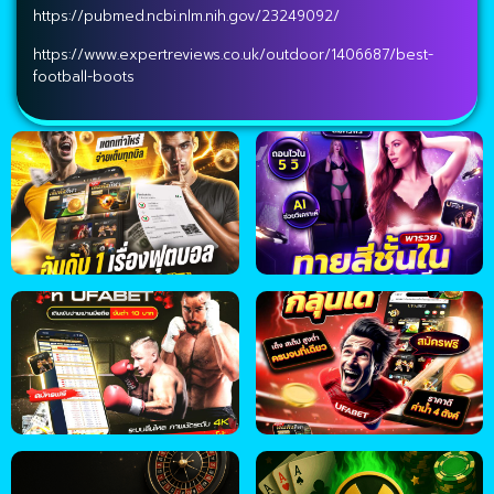
https://pubmed.ncbi.nlm.nih.gov/23249092/
https://www.expertreviews.co.uk/outdoor/1406687/best-
football-boots