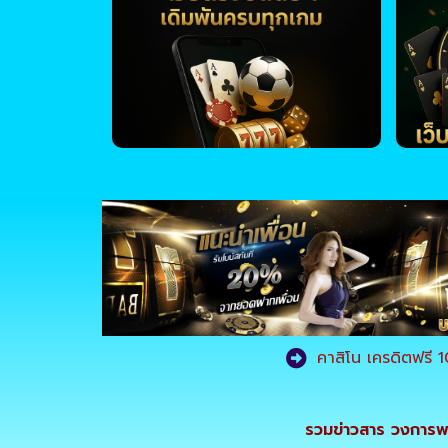
คาสิโน เครดิตฟรี 
รวมข่าวสาร วงการ