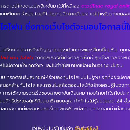
การดาวน์โหลดแอปพลิเคชั่นมาไว้ที่หน้าจอ
ดาวน์โหลด royal onli
บบเงียบๆ ร่ำรวยโดยที่ไม่อยากเปิดเผยนั่นเอง แต่สำหรับบางคน
 ไอโฟน ซึ่งทางเว็บไซต์จะมอบโอกาสนี้ใ
าสิโนจริงๆ จากการยิงสัญญาณตรงด้วยภาพและเสียงที่คมชัด มุมกล
นไลน์ ผ่าน ไอโฟน
จากดีลเลอร์ที่แต่งตัวสุดเซ็กซี่ ลุ้นทั้งสาวสวยหน้าใ
ห้ไม่มีความซ้ำซากจำเจ และไม่ทำให้สมาชิกเบื่อหน่ายอย่างแน่นอน
 ที่รอต้อนรับสมาชิกให้ร่วมลงทุนไฮโลแบบไม่รู้จบ อีกทั้งยังมีคา
เสนอคล้ายกับไฮโล และการเล่นสล็อตออนไลน์ที่สร้างเศรษฐีในวงการ
 การใช้ความรวดเร็วของสายตาอันเฉียบคม กอบโกยกำไรกับปลาทุกต
่มอบสิทธิประโยชน์ให้กับสมาชิกแบบจุใจ ทำกำไรไม่รู้จบตลอด 24 ช
็นสมาชิกวันนี้และกดรับสิทธิ์เดิมพันฟรี หนีสถานการณ์อันน่าเบื่อ
เว็บพนันโปรโมชั่นดีๆ
@ufa88v3