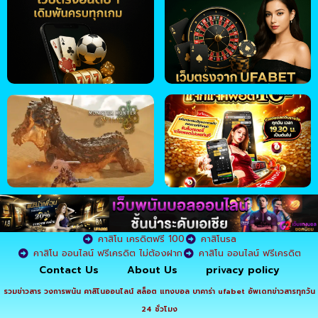
คาสิโน เครดิตฟรี 100
คาสิโนsa
คาสิโน ออนไลน์ ฟรีเครดิต ไม่ต้องฝาก
คาสิโน ออนไลน์ ฟรีเครดิต
Contact Us
About Us
privacy policy
รวมข่าวสาร วงการพนัน คาสิโนออนไลน์ สล็อต แทงบอล
บาคาร่า ufabet
อัพเดทข่าวสารทุกวัน
24 ชั่วโมง