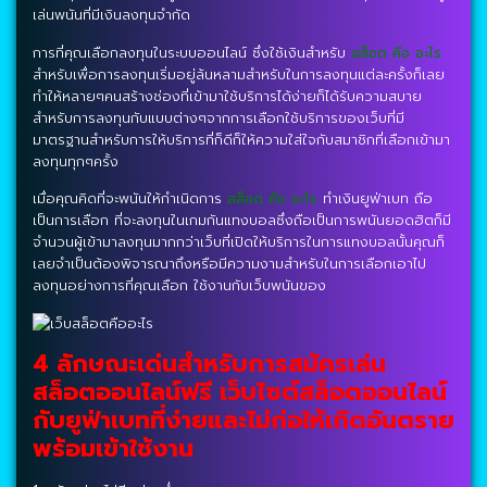
เล่นพนันที่มีเงินลงทุนจำกัด
การที่คุณเลือกลงทุนในระบบออนไลน์ ซึ่งใช้เงินสำหรับ
สล็อต คือ อะไร
สำหรับเพื่อการลงทุนเริ่มอยู่ล้นหลามสำหรับในการลงทุนแต่ละครั้งก็เลย
ทำให้หลายๆคนสร้างช่องที่เข้ามาใช้บริการได้ง่ายก็ได้รับความสบาย
สำหรับการลงทุนกับแบบต่างๆจากการเลือกใช้บริการของเว็บที่มี
มาตรฐานสำหรับการให้บริการที่ก็ดีก็ให้ความใส่ใจกับสมาชิกที่เลือกเข้ามา
ลงทุนทุกๆครั้ง
เมื่อคุณคิดที่จะพนันให้กำเนิดการ
สล็อต คือ อะไร
ทำเงินยูฟ่าเบท ถือ
เป็นการเลือก ที่จะลงทุนในเกมกันแทงบอลซึ่งถือเป็นการพนันยอดฮิตก็มี
จำนวนผู้เข้ามาลงทุนมากกว่าเว็บที่เปิดให้บริการในการแทงบอลนั้นคุณก็
เลยจำเป็นต้องพิจารณาถึงหรือมีความงามสำหรับในการเลือกเอาไป
ลงทุนอย่างการที่คุณเลือก ใช้งานกับเว็บพนันของ
4 ลักษณะเด่นสำหรับการสมัครเล่น
สล็อตออนไลน์ฟรี เว็บไซต์สล็อตออนไลน์
กับยูฟ่าเบทที่ง่ายและไม่ก่อให้เกิดอันตราย
พร้อมเข้าใช้งาน