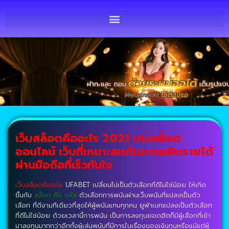
เว็บสล็อตคืออะไร 2021 เกมสล็อต
ออนไลน์ เว็บที่เหมาะสมกับการผลิตรายได้
ผ่านมือถือที่เร็วทันใจ
เว็บสล็อตคืออะไร
UFABET เปลี่ยนไปเป็นตัวเลือกที่ดีไม่ใช่น้อย ให้เกิด
ขึ้นกับ
สล็อต คือ อะไร
ตัวเลือกการพนันผ่านเว็บพนันที่แปลงเป็นตัว
เลือก ที่ดีงามทีเดียวที่สุดให้ผู้พนันแทบทุกคน ยูฟ่าเบทแปลงเป็นตัวเลือก
ที่ดีไม่ใช่น้อย ด้วยเวลานี้การพนัน เป็นการลงทุนยอดฮิตก็มีผู้เลือกที่เข้า
มาลงทุนมากกว่าอีกทั้งผู้เล่นพนันที่มีการในเรื่องของเงินทุนหรือแม้แต่ผู้