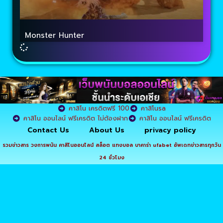
Monster Hunter
คาสิโน เครดิตฟรี 100
คาสิโนsa
คาสิโน ออนไลน์ ฟรีเครดิต ไม่ต้องฝาก
คาสิโน ออนไลน์ ฟรีเครดิต
Contact Us
About Us
privacy policy
รวมข่าวสาร วงการพนัน คาสิโนออนไลน์ สล็อต แทงบอล
บาคาร่า ufabet
อัพเดทข่าวสารทุกวัน
24 ชั่วโมง