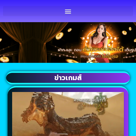
ข่าวเกมส์