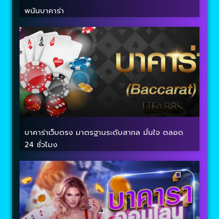
พนันบาคาร่า
บาคาร่าเว็บตรง มาตรฐานระดับสากล มั่นใจ ตลอด
24 ชั่วโมง