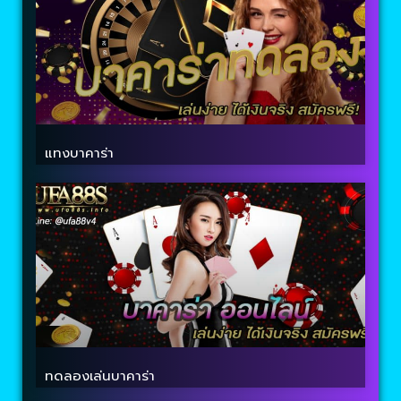
แทงบาคาร่า
ทดลองเล่นบาคาร่า