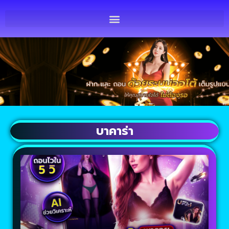
บาคาร่า