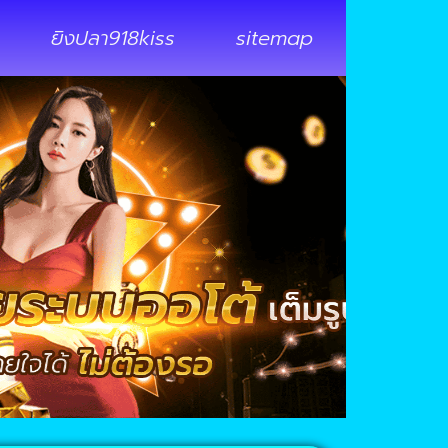
ยิงปลา918kiss
sitemap