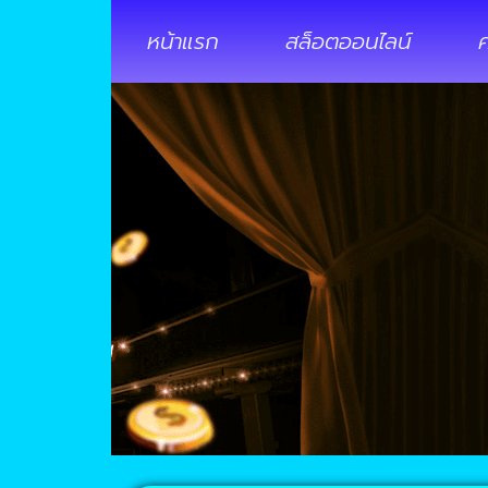
หน้าแรก
สล็อตออนไลน์
ค