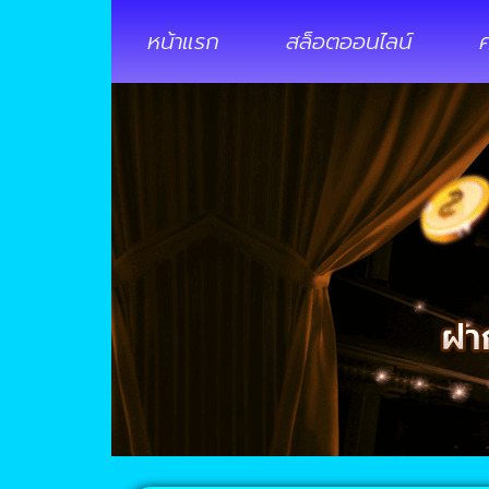
หน้าแรก
สล็อตออนไลน์
ค