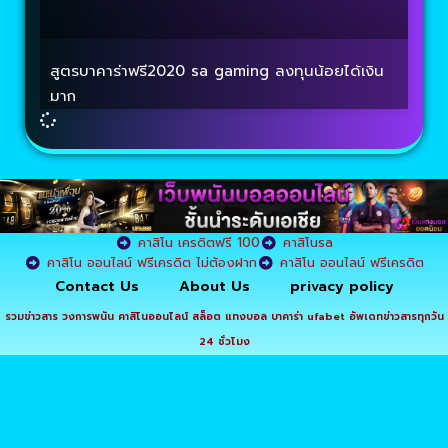
สูตรบาคาร่าฟรี2020 sa gaming ลงทุนน้อยได้เงิน
มาก
คาสิโน เครดิตฟรี 100
คาสิโนsa
คาสิโน ออนไลน์ ฟรีเครดิต ไม่ต้องฝาก
คาสิโน ออนไลน์ ฟรีเครดิต
Contact Us
About Us
privacy policy
รวมข่าวสาร วงการพนัน คาสิโนออนไลน์ สล็อต แทงบอล
บาคาร่า ufabet
อัพเดทข่าวสารทุกวัน
24 ชั่วโมง