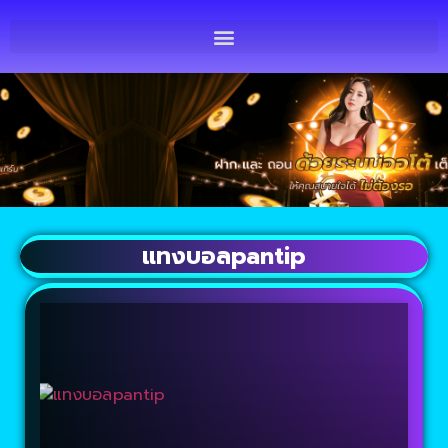
แทงบอลpantip