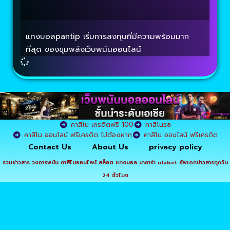
แทงบอลpantip เริ่มการลงทุนที่มีความพร้อมมาก
ที่สุด ของขุมพลังเว็บพนันออนไลน์
คาสิโน เครดิตฟรี 100
คาสิโนsa
คาสิโน ออนไลน์ ฟรีเครดิต ไม่ต้องฝาก
คาสิโน ออนไลน์ ฟรีเครดิต
Contact Us
About Us
privacy policy
รวมข่าวสาร วงการพนัน คาสิโนออนไลน์ สล็อต แทงบอล
บาคาร่า ufabet
อัพเดทข่าวสารทุกวัน
24 ชั่วโมง