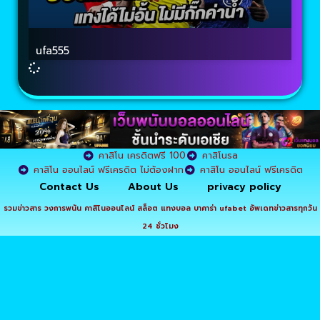
ufa555
คาสิโน เครดิตฟรี 100
คาสิโนsa
คาสิโน ออนไลน์ ฟรีเครดิต ไม่ต้องฝาก
คาสิโน ออนไลน์ ฟรีเครดิต
Contact Us
About Us
privacy policy
รวมข่าวสาร วงการพนัน คาสิโนออนไลน์ สล็อต แทงบอล
บาคาร่า ufabet
อัพเดทข่าวสารทุกวัน
24 ชั่วโมง